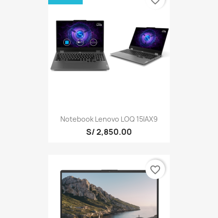
favorite_border
Notebook Lenovo LOQ 15IAX9
S/ 2,850.00
favorite_border